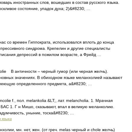
оварь иностранных слов, вошедших в состав русского языка.
скливое состояние, упадок духа; 2)&#8230; …
с со времен Гиппократа, использовался вплоть до конца
епрессивного синдрома. Крепелин и другие специалисты
описания депрессий в пожилом возрасте, а Фрейд …
ie В античности – черный гумор (или черная желчь).
сновных значениях. В обиходном языке меланхолией называют
 имеющую определенного предмета, а&#8230; …
ie f., пол. melankolia &LT;, лат. melancholia. 1. Мрачная
. БАС 1. Г н Мишо, сказывают, впал в великую меланколию.
я задумчивость, уныние, тоска&#8230; …
о языка
ии, мн. нет, жен. (от греч. melas черный и chole желчь)