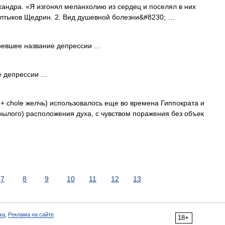
, хандра. «Я изгонял меланхолию из сердец и поселял в них
лтыков Щедрин. 2. Вид душевной болезни&#8230; …
вшее название депрессии …
е депрессии …
 + chole желчь) использовалось еще во времена Гиппократа и
нылого) расположения духа, с чувством поражения без объек
7
8
9
10
11
12
13
ка
,
Реклама на сайте
18+