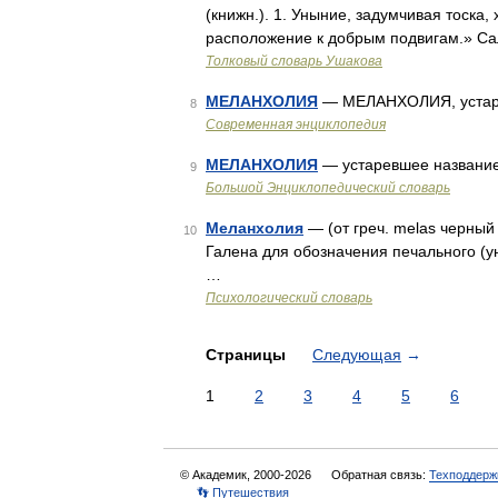
(книжн.). 1. Уныние, задумчивая тоска
расположение к добрым подвигам.» Са
Толковый словарь Ушакова
МЕЛАНХОЛИЯ
— МЕЛАНХОЛИЯ, устаре
8
Современная энциклопедия
МЕЛАНХОЛИЯ
— устаревшее названи
9
Большой Энциклопедический словарь
Меланхолия
— (от греч. melas черный
10
Галена для обозначения печального (у
…
Психологический словарь
Страницы
Следующая
→
1
2
3
4
5
6
© Академик, 2000-2026
Обратная связь:
Техподдерж
👣 Путешествия