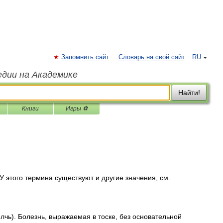
Запомнить сайт
Словарь на свой сайт
RU
едии на Академике
Найти!
Книги
Игры ⚽
 этого термина существуют и другие значения, см.
желчь). Болезнь, выражаемая в тоске, без основательной