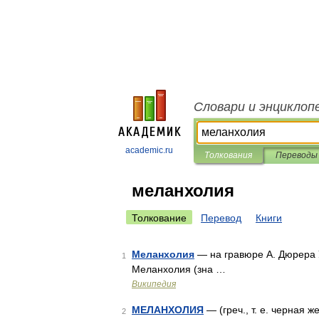
Словари и энциклоп
academic.ru
Толкования
Переводы
меланхолия
Толкование
Перевод
Книги
Меланхолия
— на гравюре А. Дюрера У
1
Меланхолия (зна …
Википедия
МЕЛАНХОЛИЯ
— (греч., т. е. черная 
2