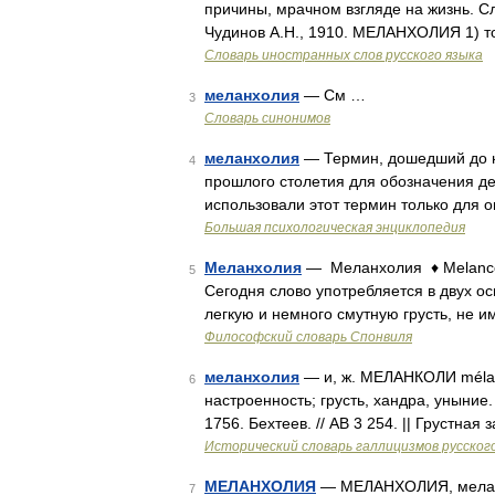
причины, мрачном взгляде на жизнь. Сл
Чудинов А.Н., 1910. МЕЛАНХОЛИЯ 1) то
Словарь иностранных слов русского языка
меланхолия
— См …
3
Словарь синонимов
меланхолия
— Термин, дошедший до на
4
прошлого столетия для обозначения д
использовали этот термин только для 
Большая психологическая энциклопедия
Меланхолия
— Меланхолия ♦ Melancol
5
Сегодня слово употребляется в двух о
легкую и немного смутную грусть, не
Философский словарь Спонвиля
меланхолия
— и, ж. МЕЛАНКОЛИ mélancol
6
настроенность; грусть, хандра, уныние
1756. Бехтеев. // АВ 3 254. || Грустна
Исторический словарь галлицизмов русског
МЕЛАНХОЛИЯ
— МЕЛАНХОЛИЯ, меланхол
7